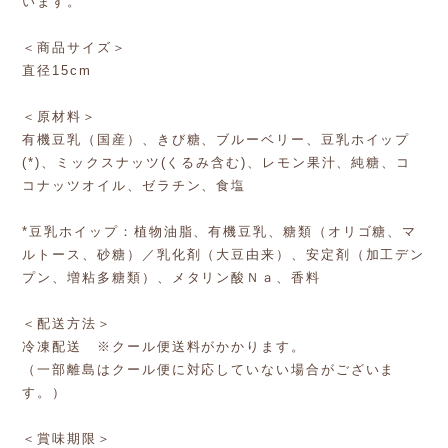
います。
＜商品サイズ＞
直径15cm
＜原材料＞
有機豆乳（国産）、きび糖、ブルーベリー、豆乳ホイップ
(*)、ミックスナッツ(くるみ含む)、レモン果汁、純糖、コ
コナッツオイル、ゼラチン、食塩
*豆乳ホイップ：植物油脂、有機豆乳、糖類（オリゴ糖、マ
ルトース、砂糖）／乳化剤（大豆由来）、安定剤（加工デン
プン、増粘多糖類）、メタリン酸Ｎａ、香料
＜配送方法＞
冷凍配送 ※クール便送料がかかります。
（一部離島はクール便に対応していない場合がございま
す。）
＜賞味期限＞