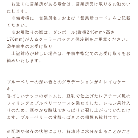
お近くに営業所がある場合は、営業所受け取りをお勧めい
たします。
※備考欄に「営業所名」および「営業所コード」をご記載
ください。
※お引取りの際は、ダンボール(縦横245mm×高さ
176mm)が入るクーラーバックと保冷剤をご用意ください。
②午前中のお受け取り
上記対応が難しい場合は、午前中指定でのお受け取りをお
勧めいたします。
--------------------------------------------------
ブルーベリーの深い色とのグラデーションがキレイなケー
キ。
香ばしいナッツのボトムに、豆乳で仕上げたレアチーズ風の
フィリングとブルベリーソースを乗せました。レモン果汁入
りのため、爽やかな酸味でさっぱりと召し上がっていただけ
ます。ブルーベリーの甘酸っぱさとの相性も抜群です。
※配送や保存の状態により、解凍時に水分が出ることがござ