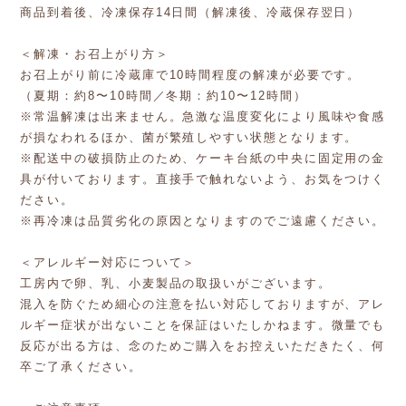
商品到着後、冷凍保存14日間（解凍後、冷蔵保存翌日）
＜解凍・お召上がり方＞
お召上がり前に冷蔵庫で10時間程度の解凍が必要です。
（夏期：約8〜10時間／冬期：約10〜12時間）
※常温解凍は出来ません。急激な温度変化により風味や食感
が損なわれるほか、菌が繁殖しやすい状態となります。
※配送中の破損防止のため、ケーキ台紙の中央に固定用の金
具が付いております。直接手で触れないよう、お気をつけく
ださい。
※再冷凍は品質劣化の原因となりますのでご遠慮ください。
＜アレルギー対応について＞
工房内で卵、乳、小麦製品の取扱いがございます。
混入を防ぐため細心の注意を払い対応しておりますが、アレ
ルギー症状が出ないことを保証はいたしかねます。微量でも
反応が出る方は、念のためご購入をお控えいただきたく、何
卒ご了承ください。