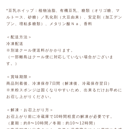
*豆乳ホイップ：植物油脂、有機豆乳、糖類（オリゴ糖、マ
ルトース、砂糖）／乳化剤（大豆由来）、安定剤（加工デン
プン、増粘多糖類）、メタリン酸Ｎａ、香料
＜配送方法＞
冷凍配送
※別途クール便送料がかかります。
（一部離島はクール便に対応していない場合がございま
す。）
＜賞味期限＞
商品到着後、冷凍保存7日間（解凍後、冷蔵保存翌日）
※米粉スポンジは固くなりやすいため、出来るだけお早めに
お召し上がりください。
＜解凍・お召上がり方＞
お召上がり前に冷蔵庫で10時間程度の解凍が必要です。
（夏期：約8〜10時間／冬期：約10〜12時間）