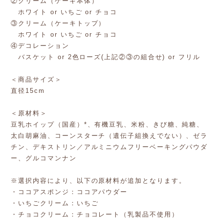
②クリーム（ケーキ本体）
ホワイト or いちご or チョコ
③クリーム（ケーキトップ）
ホワイト or いちご or チョコ
④デコレーション
バスケット or 2色ローズ(上記②③の組合せ) or フリル
＜商品サイズ＞
直径15cm
＜原材料＞
豆乳ホイップ（国産）*、有機豆乳、米粉、きび糖、純糖、
太白胡麻油、コーンスターチ（遺伝子組換えでない）、ゼラ
チン、デキストリン／アルミニウムフリーベーキングパウダ
ー、グルコマンナン
※選択内容により、以下の原材料が追加となります。
・ココアスポンジ：ココアパウダー
・いちごクリーム：いちご
・チョコクリーム：チョコレート（乳製品不使用）